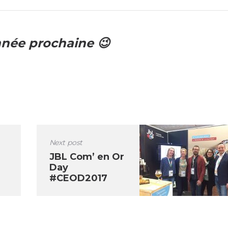
nnée prochaine 😉
Next post
JBL Com’ en Or
Day
#CEOD2017