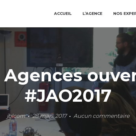
ACCUEIL
L’AGENCE
NOS EXPE
 Agences ouver
#JAO2017
jblcom
28 mars 2017
Aucun commentaire