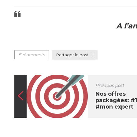
A l’a
Evénements
Partager le post
Previous post
Nos offres
packagées: #1
#mon expert
Com intégré