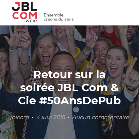
Skip
to
content
Retour sur la
soirée JBL Com &
Cie #50AnsDePub
jblcom
4 juin 2018
Aucun commentaire