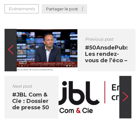
Evénements
Partager le post
Previous post
#50AnsdePub:
Les rendez-
vous de l’éco –
Grand Lille TV
Next post
#JBL Com &
Cie : Dossier
de presse 50
ans de Pub