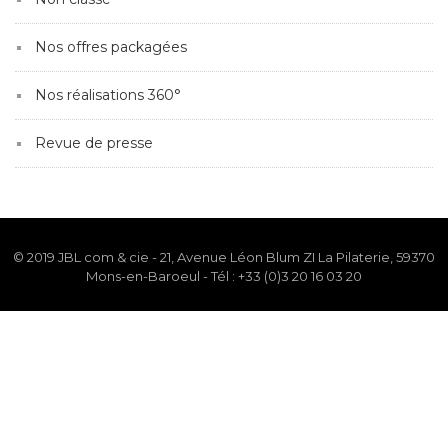
Nos offres packagées
Nos réalisations 360°
Revue de presse
© 2019 JBL com & cie - 21, Avenue Léon Blum ZI La Pilaterie, 59370
Mons-en-Baroeul - Tél : +33 (0)3 20 16 03 20